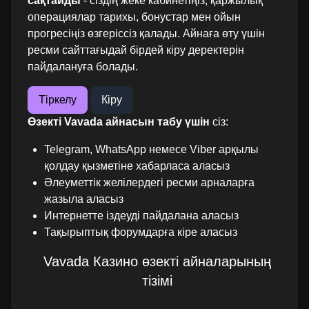
сақтайды
- сіздің жеке кабинетіңіз, қаржылық
операциялар тарихы, бонустар мен ойын
прогресіңіз өзгеріссіз қалады. Айнаға өту үшін
ресми сайттағыдай бірдей кіру деректерін
пайдалануға болады.
Тіркелу
Кіру
Өзекті Vavada айнасын табу үшін
сіз:
Telegram, WhatsApp немесе Viber арқылы
қолдау қызметіне хабарласа аласыз
Әлеуметтік желілердегі ресми арналарға
жазыла аласыз
Интернетте іздеуді пайдалана аласыз
Тақырыптық форумдарға кіре аласыз
Vavada Казино өзекті айналарының
тізімі