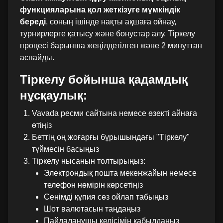
функцияларына қол жеткізуге мүмкіндік
береді
, соның ішінде нақты ақшаға ойнау,
турнирлерге қатысу және бонустар алу. Тіркелу
процесі барынша жеңілдетілген және 2 минуттан
аспайды.
Тіркелу бойынша қадамдық
нұсқаулық:
Vavada ресми сайтына немесе өзекті айнаға
өтіңіз
Беттің оң жоғарғы бұрышындағы "Тіркелу"
түймесін басыңыз
Тіркелу нысанын толтырыңыз:
Электрондық пошта мекенжайын немесе
телефон нөмірін көрсетіңіз
Сенімді құпия сөз ойлап табыңыз
Шот валютасын таңдаңыз
Пайдаланушы келісімін қабылдаңыз