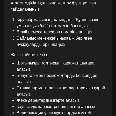
қолжетімділікті қалпына келтіру функциясын
пайдаланыңыз:
Кіру формасының астындағы "Құпия сөзді
ұмыттыңыз ба?" сілтемесін басыңыз
Email немесе телефон нөмірін енгізіңіз
Байланыс мекенжайыңызға жіберілген
нұсқауларды орындаңыз
Жеке кабинетте сіз:
Шотыңызды толтырып, қаражат шығара
аласыз
Бонустар мен промокодтарды белсендіре
аласыз
Ставкалар мен транзакциялар тарихын қарай
аласыз
Жеке деректерді өзгерте аласыз
Қауіпсіздік параметрлерін реттей аласыз
Верификация үшін құжаттарды жүктей