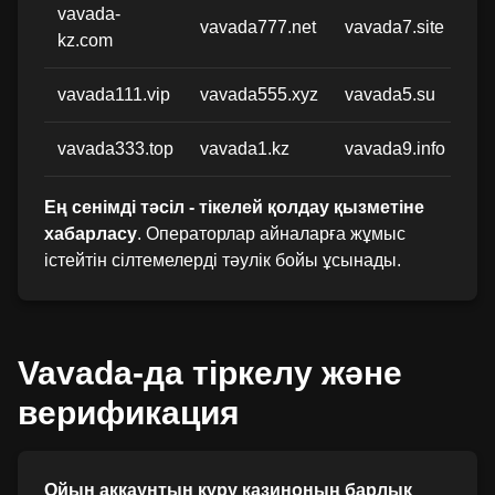
vavada-
vavada777.net
vavada7.site
kz.com
vavada111.vip
vavada555.xyz
vavada5.su
vavada333.top
vavada1.kz
vavada9.info
Ең сенімді тәсіл - тікелей қолдау қызметіне
хабарласу
. Операторлар айналарға жұмыс
істейтін сілтемелерді тәулік бойы ұсынады.
Vavada-да тіркелу және
верификация
Ойын аккаунтын құру казиноның барлық