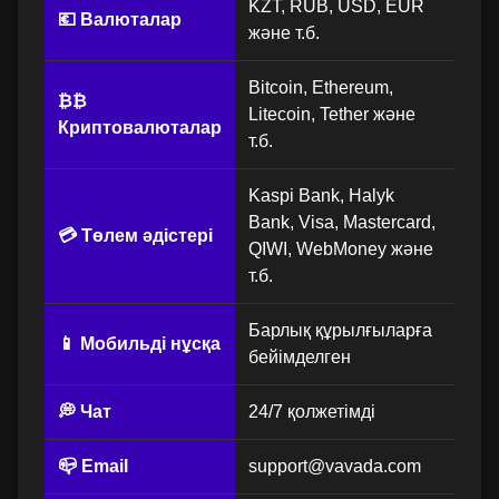
KZT, RUB, USD, EUR
💶 Валюталар
және т.б.
Bitcoin, Ethereum,
₿₿
Litecoin, Tether және
Криптовалюталар
т.б.
Kaspi Bank, Halyk
Bank, Visa, Mastercard,
💳 Төлем әдістері
QIWI, WebMoney және
т.б.
Барлық құрылғыларға
📱 Мобильді нұсқа
бейімделген
💭 Чат
24/7 қолжетімді
📪 Email
support@vavada.com