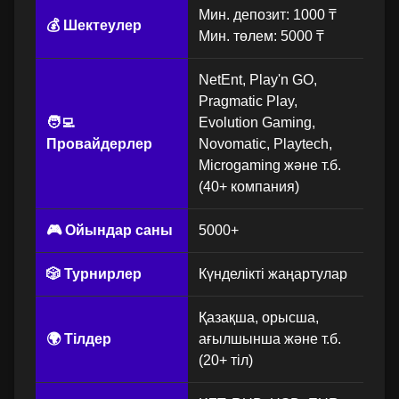
Мин. депозит: 1000 ₸
💰 Шектеулер
Мин. төлем: 5000 ₸
NetEnt, Play'n GO,
Pragmatic Play,
🧑‍💻
Evolution Gaming,
Провайдерлер
Novomatic, Playtech,
Microgaming және т.б.
(40+ компания)
🎮 Ойындар саны
5000+
🎲 Турнирлер
Күнделікті жаңартулар
Қазақша, орысша,
🌍 Тілдер
ағылшынша және т.б.
(20+ тіл)